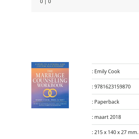
0
|
0
:
Emily Cook
:
9781623159870
:
Paperback
:
maart 2018
:
215 x 140 x 27 mm.