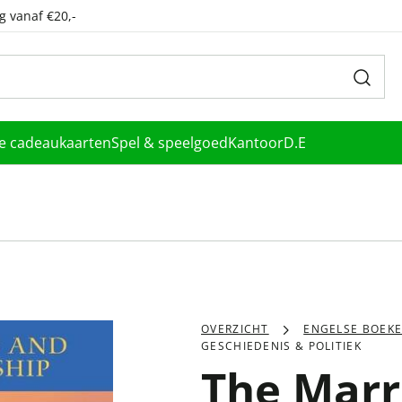
g vanaf €20,-
le cadeaukaarten
Spel & speelgoed
Kantoor
D.E
OVERZICHT
ENGELSE BOEK
GESCHIEDENIS & POLITIEK
The Marr