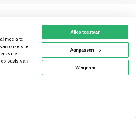
g?
Alles toestaan
al media te
van onze site
eadshop.nl
Aanpassen
 gegevens
 32
 op basis van
Weigeren
p