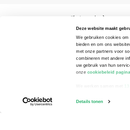
Klantenservice
Bestellen
Deze website maakt gebru
We gebruiken cookies om c
Bezorging
bieden en om ons websitev
Betalen
met onze partners voor so
Retourneren
combineren met andere inf
uw gebruik van hun servi
Veelgestelde vragen
onze
cookiebeleid pagin
We werken samen met
13
Details tonen