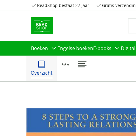
ReadShop bestaat 27 jaar
Gratis verzendin
Boeken
Engelse boeken
E-books
Digita
Overzicht