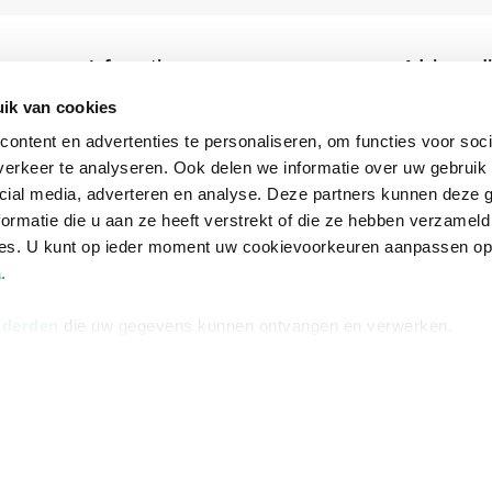
Informatie
Advies nodi
Over ons
Facebook
ik van cookies
ontent en advertenties te personaliseren, om functies voor soci
Vacatures
Instagram
erkeer te analyseren. Ook delen we informatie over uw gebruik 
Winkels en openingstijden
helpdesk@r
cial media, adverteren en analyse. Deze partners kunnen deze
Cadeaukaart
088 - 133 84
ormatie die u aan ze heeft verstrekt of die ze hebben verzameld
ces. U kunt op ieder moment uw cookievoorkeuren aanpassen o
Ondernemer worden
a
.
Vulnerability Disclosure policy
 derden
die uw gegevens kunnen ontvangen en verwerken.