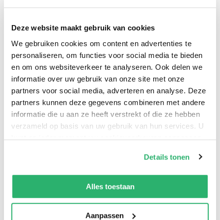
This is the classic board book edition, perfect for
toddlers and gifting!
Deze website maakt gebruik van cookies
We gebruiken cookies om content en advertenties te
personaliseren, om functies voor social media te bieden
en om ons websiteverkeer te analyseren. Ook delen we
informatie over uw gebruik van onze site met onze
partners voor social media, adverteren en analyse. Deze
partners kunnen deze gegevens combineren met andere
informatie die u aan ze heeft verstrekt of die ze hebben
verzameld op basis van uw gebruik van hun services. U
kunt op ieder moment uw cookievoorkeuren aanpassen
0
|
0
op onze
cookiebeleid pagina
.
Details tonen
We werken samen met
13 derden
die uw gegevens
kunnen ontvangen en verwerken.
Alles toestaan
Aanpassen