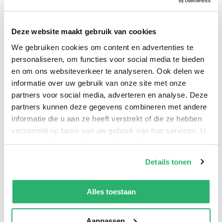
This book is a complete volume of Newton's
mathematical principles relating to natural philosophy
Deze website maakt gebruik van cookies
and his system of the world. Newton, one of the most
We gebruiken cookies om content en advertenties te
brilliant scientists and thinkers of all time, presents his
personaliseren, om functies voor social media te bieden
theories, formulas and thoughts. Included are chapters
en om ons websiteverkeer te analyseren. Ook delen we
relative to the motion of bodies; motion of bodies in
informatie over uw gebruik van onze site met onze
resisting mediums; and system of the world in
partners voor social media, adverteren en analyse. Deze
partners kunnen deze gegevens combineren met andere
mathematical treatment; a section on axioms or laws of
informatie die u aan ze heeft verstrekt of die ze hebben
motion, and definitions.
verzameld op basis van uw gebruik van hun services. U
kunt op ieder moment uw cookievoorkeuren aanpassen
op onze
cookiebeleid pagina
.
Details tonen
We werken samen met
13 derden
die uw gegevens
kunnen ontvangen en verwerken.
Alles toestaan
Aanpassen