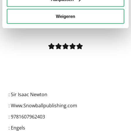
Weigeren
0
|
0
:
Sir Isaac Newton
:
Www.Snowballpublishing.com
:
9781607962403
:
Engels