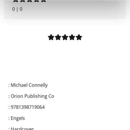
0
|
0
:
Michael Connelly
:
Orion Publishing Co
:
9781398719064
:
Engels
:
Hardcover