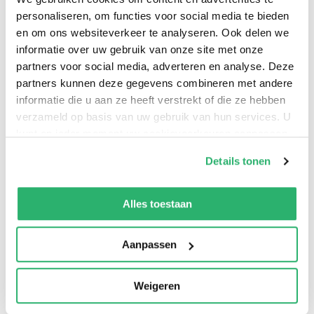
personaliseren, om functies voor social media te bieden
en om ons websiteverkeer te analyseren. Ook delen we
informatie over uw gebruik van onze site met onze
partners voor social media, adverteren en analyse. Deze
partners kunnen deze gegevens combineren met andere
The brand new blockbuster legal thriller from the
informatie die u aan ze heeft verstrekt of die ze hebben
Sunday Times Number One bestseller behind Netflix's
verzameld op basis van uw gebruik van hun services. U
The Lincoln Lawyer and Amazon Prime's Bosch and
kunt op ieder moment uw cookievoorkeuren aanpassen
Ballard.
op onze
cookiebeleid pagina
.
Details tonen
We werken samen met
13 derden
die uw gegevens
kunnen ontvangen en verwerken.
Alles toestaan
Aanpassen
Weigeren