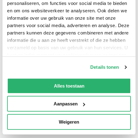
personaliseren, om functies voor social media te bieden
en om ons websiteverkeer te analyseren. Ook delen we
informatie over uw gebruik van onze site met onze
Why do we develop extreme attitudes to others? Can
partners voor social media, adverteren en analyse. Deze
partners kunnen deze gegevens combineren met andere
our personality contribute to our prejudices? How do
informatie die u aan ze heeft verstrekt of die ze hebben
we reduce prejudice and discrimination?
verzameld op basis van uw gebruik van hun services. U
kunt op ieder moment uw cookievoorkeuren aanpassen
op onze
cookiebeleid pagina
.
Details tonen
We werken samen met
13 derden
die uw gegevens
kunnen ontvangen en verwerken.
Alles toestaan
Aanpassen
Weigeren
0
|
0