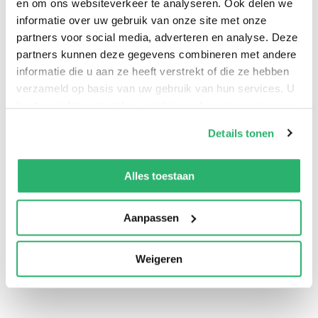
en om ons websiteverkeer te analyseren. Ook delen we
informatie over uw gebruik van onze site met onze
partners voor social media, adverteren en analyse. Deze
partners kunnen deze gegevens combineren met andere
informatie die u aan ze heeft verstrekt of die ze hebben
verzameld op basis van uw gebruik van hun services. U
kunt op ieder moment uw cookievoorkeuren aanpassen
op onze
cookiebeleid pagina
.
Details tonen
0
|
0
We werken samen met
13 derden
die uw gegevens
kunnen ontvangen en verwerken.
Alles toestaan
Aanpassen
Weigeren