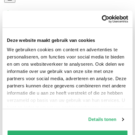
Deze website maakt gebruik van cookies
Symbolic images are the alphabet underlying all
Mystery traditions. It has been stated that Albert Pike's
We gebruiken cookies om content en advertenties te
personaliseren, om functies voor social media te bieden
"Magnum Opus Morals and Dogma" no longer has any
en om ons websiteverkeer te analyseren. Ook delen we
relevance to Scottish Rite Masons. For many, it has
informatie over uw gebruik van onze site met onze
become an esoteric antediluvian composition, a
partners voor social media, adverteren en analyse. Deze
momentous work deemed too difficult for the average
partners kunnen deze gegevens combineren met andere
person to comprehend or to glean information from.
informatie die u aan ze heeft verstrekt of die ze hebben
Albert Pike composed his esoteric information so as
verzameld op basis van uw gebruik van hun services. U
kunt op ieder moment uw cookievoorkeuren aanpassen
not to reveal any Masonic secrets, understanding that
op onze
cookiebeleid pagina
.
non-Mason and Mason alike would be exploring the
Details tonen
degrees contained within. Could he have concealed
We werken samen met
13 derden
die uw gegevens
information within his writings, as did many of the