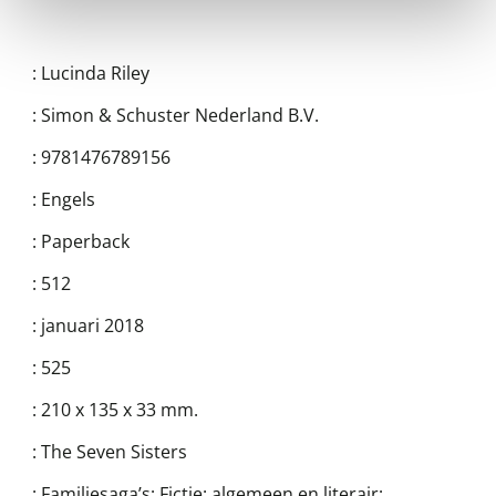
:
Lucinda Riley
:
Simon & Schuster Nederland B.V.
:
9781476789156
:
Engels
:
Paperback
:
512
:
januari 2018
:
525
:
210 x 135 x 33 mm.
:
The Seven Sisters
:
Familiesaga’s; Fictie: algemeen en literair;