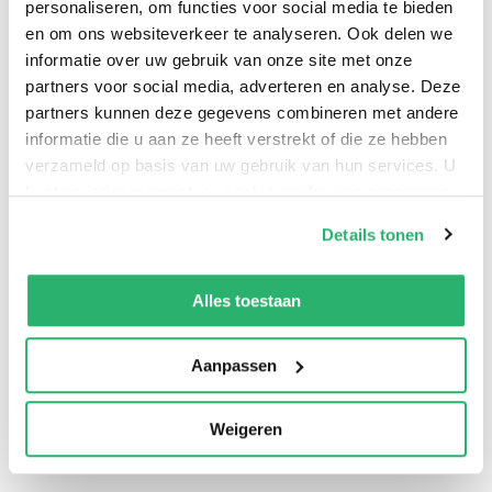
personaliseren, om functies voor social media te bieden
en om ons websiteverkeer te analyseren. Ook delen we
informatie over uw gebruik van onze site met onze
partners voor social media, adverteren en analyse. Deze
partners kunnen deze gegevens combineren met andere
informatie die u aan ze heeft verstrekt of die ze hebben
verzameld op basis van uw gebruik van hun services. U
kunt op ieder moment uw cookievoorkeuren aanpassen
op onze
cookiebeleid pagina
.
Details tonen
We werken samen met
13 derden
die uw gegevens
0
|
0
kunnen ontvangen en verwerken.
Alles toestaan
Aanpassen
Weigeren