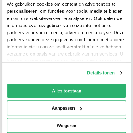
We gebruiken cookies om content en advertenties te
Test your powers of logic with these fun Su Doku
personaliseren, om functies voor social media te bieden
puzzles. For anyone who loves the challenge of Su Doku
en om ons websiteverkeer te analyseren. Ook delen we
informatie over uw gebruik van onze site met onze
but manages to solve them within minutes, you can
partners voor social media, adverteren en analyse. Deze
now enjoy the extended mental workout and ultimate
partners kunnen deze gegevens combineren met andere
endurance test of a five grid interlinked system.
informatie die u aan ze heeft verstrekt of die ze hebben
verzameld op basis van uw gebruik van hun services. U
kunt op ieder moment uw cookievoorkeuren aanpassen
op onze
cookiebeleid pagina
.
Details tonen
We werken samen met
13 derden
die uw gegevens
kunnen ontvangen en verwerken.
Alles toestaan
Aanpassen
0
|
0
Weigeren