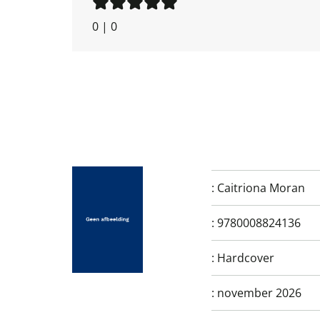
0
|
0
:
Caitriona Moran
:
9780008824136
:
Hardcover
:
november 2026