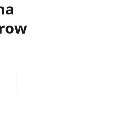
na
row