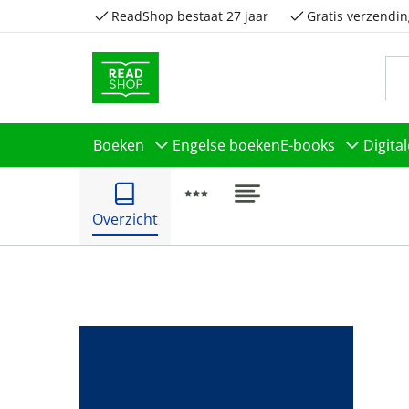
ReadShop bestaat 27 jaar
Gratis verzendin
Boeken
Engelse boeken
E-books
Digita
Overzicht