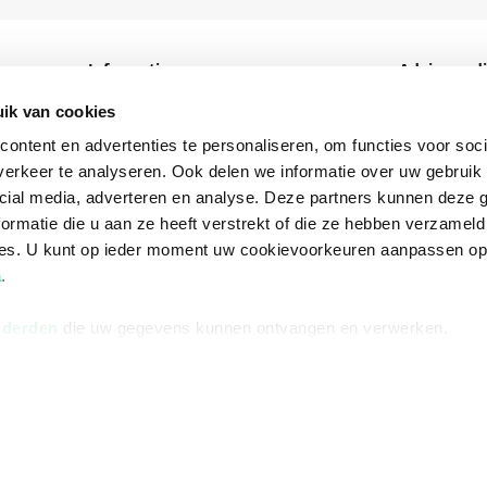
Informatie
Advies nodi
Over ons
Facebook
ik van cookies
Vacatures
Instagram
ontent en advertenties te personaliseren, om functies voor soci
erkeer te analyseren. Ook delen we informatie over uw gebruik 
Winkels en openingstijden
helpdesk@r
cial media, adverteren en analyse. Deze partners kunnen deze
Cadeaukaart
088 - 133 84
ormatie die u aan ze heeft verstrekt of die ze hebben verzameld
ces. U kunt op ieder moment uw cookievoorkeuren aanpassen o
Ondernemer worden
a
.
Vulnerability Disclosure policy
 derden
die uw gegevens kunnen ontvangen en verwerken.