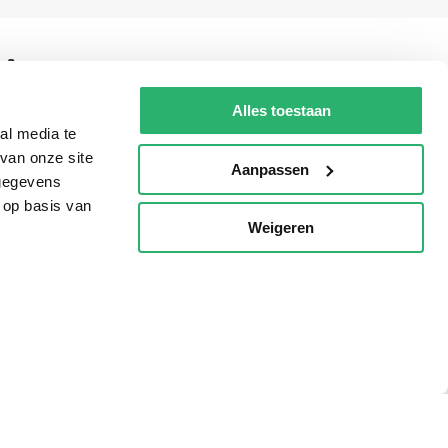
g?
Alles toestaan
al media te
van onze site
eadshop.nl
Aanpassen
 gegevens
 32
 op basis van
Weigeren
p