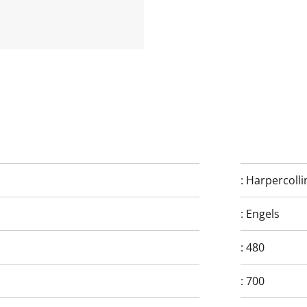
:
Harpercolli
:
Engels
:
480
:
700