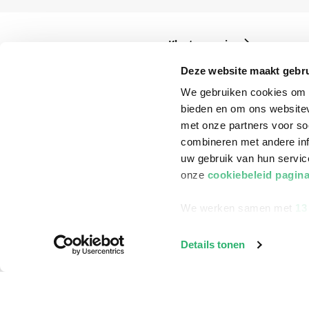
Klantenservice
Bestellen
Deze website maakt gebru
Bezorging
We gebruiken cookies om c
bieden en om ons websitev
Betalen
met onze partners voor so
Retourneren
combineren met andere inf
uw gebruik van hun servi
Veelgestelde vragen
onze
cookiebeleid pagin
We werken samen met
13
Details tonen