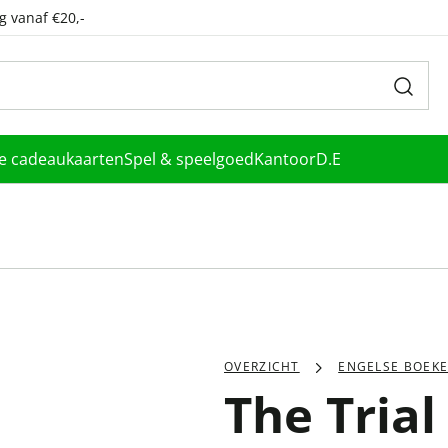
g vanaf €20,-
le cadeaukaarten
Spel & speelgoed
Kantoor
D.E
OVERZICHT
ENGELSE BOEK
The Trial