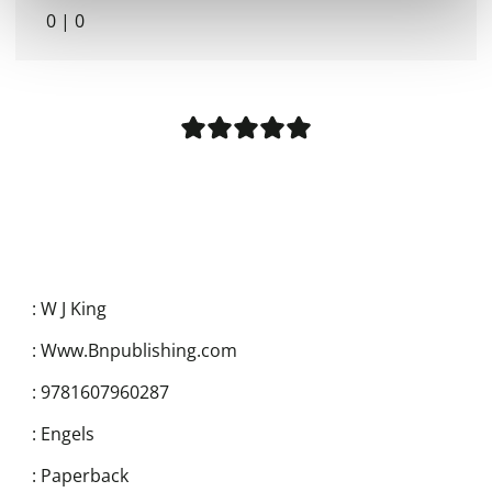
0
|
0
:
W J King
:
Www.Bnpublishing.com
:
9781607960287
:
Engels
:
Paperback