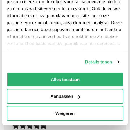
personaliseren, om functies voor social media te bieden
en om ons websiteverkeer te analyseren. Ook delen we
informatie over uw gebruik van onze site met onze
Whether you're a corporate neophyte or seasoned
partners voor social media, adverteren en analyse. Deze
manager, this charming book reveals everything you
partners kunnen deze gegevens combineren met andere
need to know about the "unwritten" laws of business.
informatie die u aan ze heeft verstrekt of die ze hebben
this is a book that is wise and insightful, capturing and
verzameld op basis van uw gebruik van hun services. U
distilling the timeless truths and principles that
kunt op ieder moment uw cookievoorkeuren aanpassen
op onze
cookiebeleid pagina
.
underlie management and business the world over.
Details tonen
We werken samen met
13 derden
die uw gegevens
kunnen ontvangen en verwerken.
Alles toestaan
Aanpassen
Weigeren