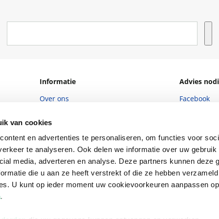
Informatie
Advies nodi
Over ons
Facebook
Vacatures
Instagram
ik van cookies
Winkels en openingstijden
helpdesk@r
ontent en advertenties te personaliseren, om functies voor soci
erkeer te analyseren. Ook delen we informatie over uw gebruik 
Cadeaukaart
088 - 133 84
cial media, adverteren en analyse. Deze partners kunnen deze
Ondernemer worden
ormatie die u aan ze heeft verstrekt of die ze hebben verzameld
Vulnerability Disclosure policy
ces. U kunt op ieder moment uw cookievoorkeuren aanpassen o
a
.