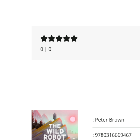
0
|
0
:
Peter Brown
:
9780316669467