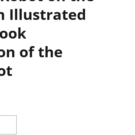
n Illustrated
Book
on of the
ot