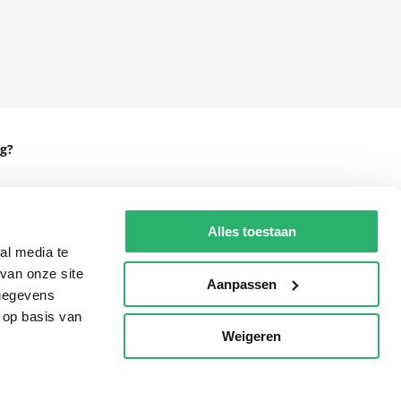
g?
Alles toestaan
eadshop.nl
al media te
van onze site
 32
Aanpassen
 gegevens
 op basis van
Weigeren
p