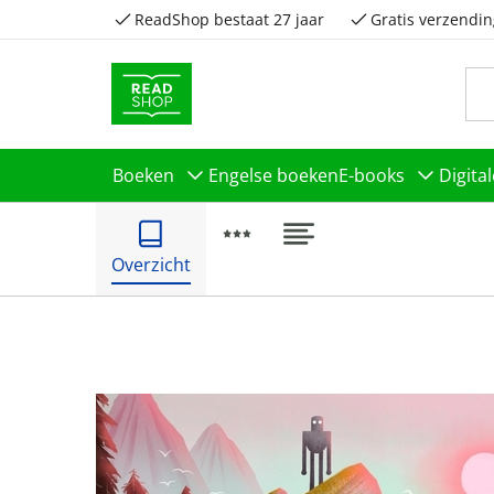
ReadShop bestaat 27 jaar
Gratis verzendin
Boeken
Engelse boeken
E-books
Digita
Overzicht