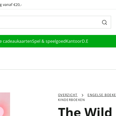
g vanaf €20,-
le cadeaukaarten
Spel & speelgoed
Kantoor
D.E
OVERZICHT
ENGELSE BOEK
KINDERBOEKEN
The Wild