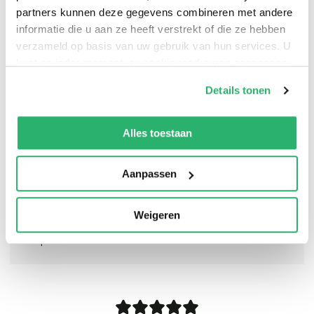
partners kunnen deze gegevens combineren met andere
informatie die u aan ze heeft verstrekt of die ze hebben
verzameld op basis van uw gebruik van hun services. U
kunt op ieder moment uw cookievoorkeuren aanpassen
op onze
cookiebeleid pagina
.
Details tonen
We werken samen met
13 derden
die uw gegevens
kunnen ontvangen en verwerken.
Alles toestaan
Aanpassen
Weigeren
0
|
0