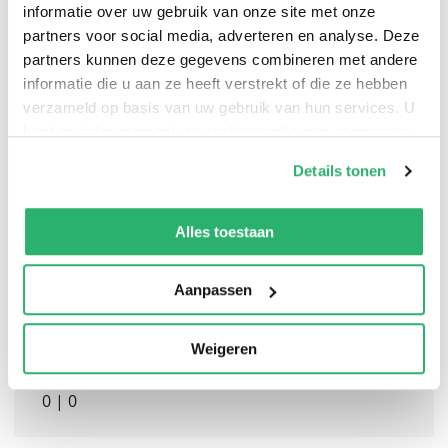
informatie over uw gebruik van onze site met onze
partners voor social media, adverteren en analyse. Deze
partners kunnen deze gegevens combineren met andere
informatie die u aan ze heeft verstrekt of die ze hebben
verzameld op basis van uw gebruik van hun services. U
kunt op ieder moment uw cookievoorkeuren aanpassen
op onze
cookiebeleid pagina
.
Details tonen
We werken samen met
13 derden
die uw gegevens
kunnen ontvangen en verwerken.
Alles toestaan
Aanpassen
Weigeren
0
|
0