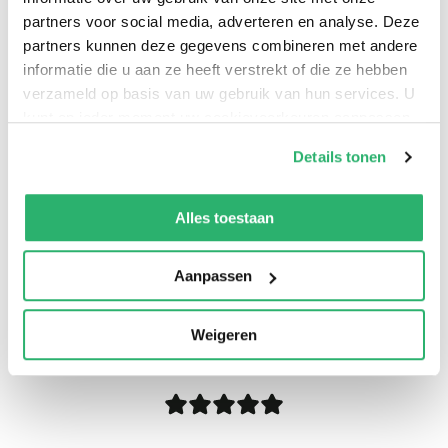
partners voor social media, adverteren en analyse. Deze
partners kunnen deze gegevens combineren met andere
informatie die u aan ze heeft verstrekt of die ze hebben
verzameld op basis van uw gebruik van hun services. U
kunt op ieder moment uw cookievoorkeuren aanpassen
op onze
cookiebeleid pagina
.
Details tonen
We werken samen met
13 derden
die uw gegevens
kunnen ontvangen en verwerken.
Alles toestaan
Aanpassen
0
|
0
Weigeren