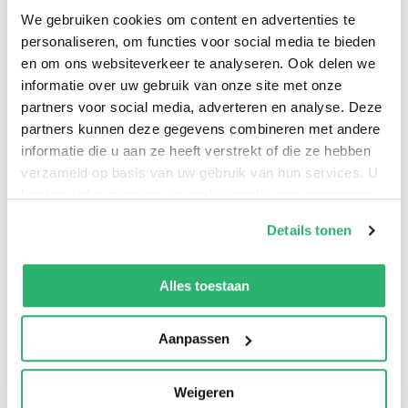
the mobility of populations who may not physically
We gebruiken cookies om content en advertenties te
leave their national borders, but whose potential for
personaliseren, om functies voor social media te bieden
en om ons websiteverkeer te analyseren. Ook delen we
movement subtly challenges the power and authority
informatie over uw gebruik van onze site met onze
of the state.
partners voor social media, adverteren en analyse. Deze
partners kunnen deze gegevens combineren met andere
informatie die u aan ze heeft verstrekt of die ze hebben
verzameld op basis van uw gebruik van hun services. U
kunt op ieder moment uw cookievoorkeuren aanpassen
op onze
cookiebeleid pagina
.
Details tonen
We werken samen met
13 derden
die uw gegevens
kunnen ontvangen en verwerken.
Alles toestaan
0
|
0
Aanpassen
Weigeren