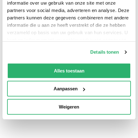
informatie over uw gebruik van onze site met onze
partners voor social media, adverteren en analyse. Deze
partners kunnen deze gegevens combineren met andere
informatie die u aan ze heeft verstrekt of die ze hebben
verzameld op basis van uw gebruik van hun services. U
kunt op ieder moment uw cookievoorkeuren aanpassen
op onze
cookiebeleid pagina
.
Details tonen
We werken samen met
13 derden
die uw gegevens
kunnen ontvangen en verwerken.
Alles toestaan
0
|
0
Aanpassen
Weigeren