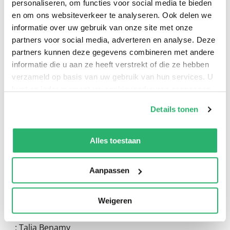
personaliseren, om functies voor social media te bieden
en om ons websiteverkeer te analyseren. Ook delen we
informatie over uw gebruik van onze site met onze
partners voor social media, adverteren en analyse. Deze
partners kunnen deze gegevens combineren met andere
informatie die u aan ze heeft verstrekt of die ze hebben
verzameld op basis van uw gebruik van hun services. U
kunt op ieder moment uw cookievoorkeuren aanpassen
0
|
0
op onze
cookiebeleid pagina
.
Details tonen
We werken samen met
13 derden
die uw gegevens
kunnen ontvangen en verwerken.
Alles toestaan
Aanpassen
Weigeren
:
Talia Benamy