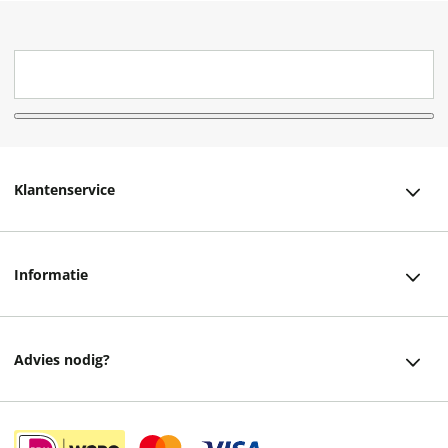
Klantenservice
Klantenservice
Informatie
Bestellen
Over ons
Bezorging
Advies nodig?
Vacatures
Betalen
Facebook
Winkels en openingstijden
Retourneren