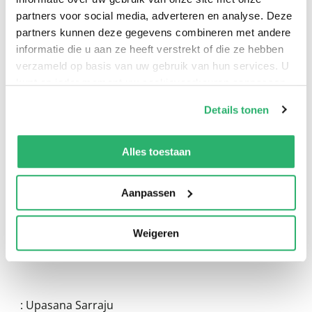
partners voor social media, adverteren en analyse. Deze
partners kunnen deze gegevens combineren met andere
informatie die u aan ze heeft verstrekt of die ze hebben
verzameld op basis van uw gebruik van hun services. U
kunt op ieder moment uw cookievoorkeuren aanpassen
op onze
cookiebeleid pagina
.
Details tonen
0
|
0
We werken samen met
13 derden
die uw gegevens
kunnen ontvangen en verwerken.
Alles toestaan
Aanpassen
Weigeren
:
Upasana Sarraju