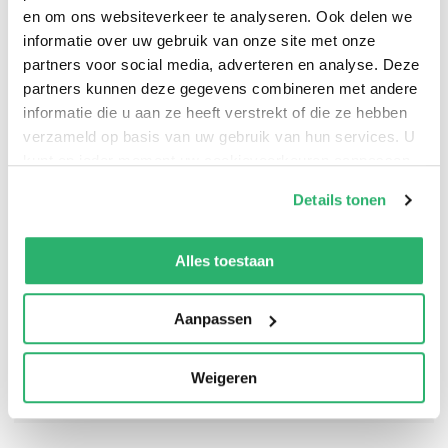
en om ons websiteverkeer te analyseren. Ook delen we
A heartfelt coming-of-age story about two best friends
informatie over uw gebruik van onze site met onze
partners voor social media, adverteren en analyse. Deze
and a summer that could make or break their
partners kunnen deze gegevens combineren met andere
relationship, perfect for fans of The Tryout and The Girl
informatie die u aan ze heeft verstrekt of die ze hebben
from the Sea.
verzameld op basis van uw gebruik van hun services. U
kunt op ieder moment uw cookievoorkeuren aanpassen
op onze
cookiebeleid pagina
.
Details tonen
We werken samen met
13 derden
die uw gegevens
kunnen ontvangen en verwerken.
Alles toestaan
Aanpassen
Weigeren
0
|
0