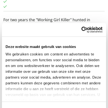
For two years the "Working Girl Killer" hunted in
Manhattan, brutally slaughtering nine city prostitutes.
And now the fiend has crossed the river.Former cop-
turned-p.i. Karin Schaeffer receives the call meant for
her detective husband Mac on a Sunday night: two
Deze website maakt gebruik van cookies
females found on a Brooklyn street. The first is an
We gebruiken cookies om content en advertenties te
eleven-year-old girl, the apparent victim of a hit-and-
personaliseren, om functies voor social media te bieden
en om ons websiteverkeer te analyseren. Ook delen we
run. But it's the second body that truly chills the blood
informatie over uw gebruik van onze site met onze
—a young corpse bearing the grisly, unmistakable
partners voor social media, adverteren en analyse. Deze
signature of a serial slayer who has eluded the NYPD
partners kunnen deze gegevens combineren met andere
for years.But there's something frighteningly different
informatie die u aan ze heeft verstrekt of die ze hebben
about these latest atrocities—a kink that is leading
verzameld op basis van uw gebruik van hun services. U
Schaeffer's unofficial investigation down strange and
kunt op ieder moment uw cookievoorkeuren aanpassen
op onze
cookiebeleid pagina
.
twisting alleys where nothing is as it originally seems.