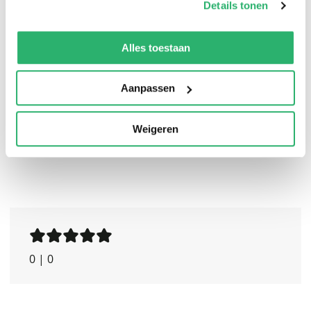
Details tonen
And the haunted p.i., who once lost everything to a
We werken samen met
13 derden
die uw gegevens
psychopath, is suddenly facing the darkness once again
kunnen ontvangen en verwerken.
Alles toestaan
. . . when the horror strikes too close to home and
those she loves are in danger of vanishing forever.
Aanpassen
Weigeren
0
|
0