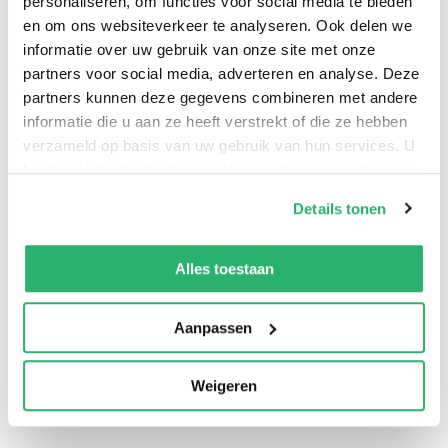
personaliseren, om functies voor social media te bieden
The highly anticipated English translation of Michel
en om ons websiteverkeer te analyseren. Ook delen we
Wieviorka's sophisticated exploration of violence.
informatie over uw gebruik van onze site met onze
partners voor social media, adverteren en analyse. Deze
partners kunnen deze gegevens combineren met andere
informatie die u aan ze heeft verstrekt of die ze hebben
verzameld op basis van uw gebruik van hun services. U
kunt op ieder moment uw cookievoorkeuren aanpassen
op onze
cookiebeleid pagina
.
Details tonen
We werken samen met
13 derden
die uw gegevens
kunnen ontvangen en verwerken.
Alles toestaan
0
|
0
Aanpassen
Weigeren