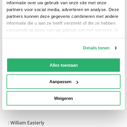
informatie over uw gebruik van onze site met onze
partners voor social media, adverteren en analyse. Deze
partners kunnen deze gegevens combineren met andere
informatie die u aan ze heeft verstrekt of die ze hebben
verzameld op basis van uw gebruik van hun services. U
kunt op ieder moment uw cookievoorkeuren aanpassen
op onze
cookiebeleid pagina
.
0
|
0
Details tonen
We werken samen met
13 derden
die uw gegevens
kunnen ontvangen en verwerken.
Alles toestaan
Aanpassen
Weigeren
:
William Easterly