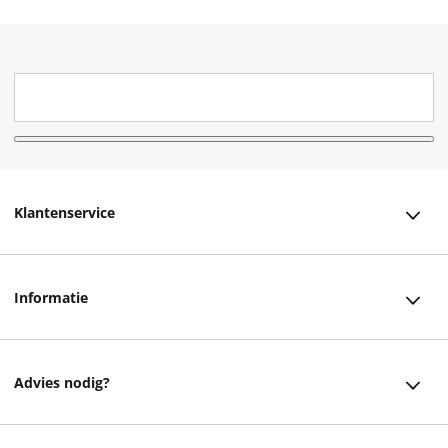
Klantenservice
Klantenservice
Informatie
Bestellen
Over ons
Bezorging
Advies nodig?
Vacatures
Betalen
Facebook
Winkels en openingstijden