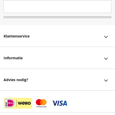
Klantenservice
Klantenservice
Informatie
Bestellen
Over ons
Bezorging
Advies nodig?
Vacatures
Betalen
Facebook
Winkels en openingstijden
Retourneren
Instagram
Cadeaukaart
Veelgestelde vragen