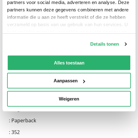
partners voor social media, adverteren en analyse. Deze
partners kunnen deze gegevens combineren met andere
informatie die u aan ze heeft verstrekt of die ze hebben
verzameld op basis van uw gebruik van hun services. U
kunt op ieder moment uw cookievoorkeuren aanpassen
op onze
cookiebeleid pagina
.
Details tonen
We werken samen met
13 derden
die uw gegevens
kunnen ontvangen en verwerken.
Alles toestaan
:
Gigi Griffis
Aanpassen
:
Random House Usa Inc
:
9780593707753
Weigeren
:
Engels
:
Paperback
:
352