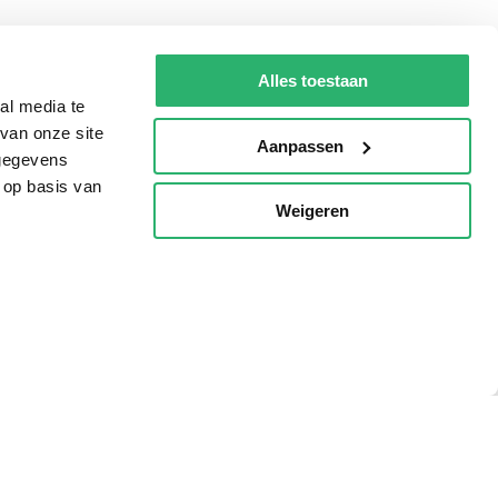
g?
Alles toestaan
al media te
van onze site
Aanpassen
eadshop.nl
 gegevens
 op basis van
 32
Weigeren
p
voorwaarden
Privacy
Cookies
Disclaimer