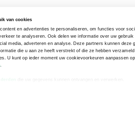
Informatie
Advies nodi
ik van cookies
Over ons
Facebook
ontent en advertenties te personaliseren, om functies voor soci
Vacatures
Instagram
erkeer te analyseren. Ook delen we informatie over uw gebruik 
Winkels en openingstijden
helpdesk@r
cial media, adverteren en analyse. Deze partners kunnen deze
ormatie die u aan ze heeft verstrekt of die ze hebben verzameld
Cadeaukaart
088 - 133 84
ces. U kunt op ieder moment uw cookievoorkeuren aanpassen o
Ondernemer worden
a
.
Vulnerability Disclosure policy
 derden
die uw gegevens kunnen ontvangen en verwerken.
Algemene 