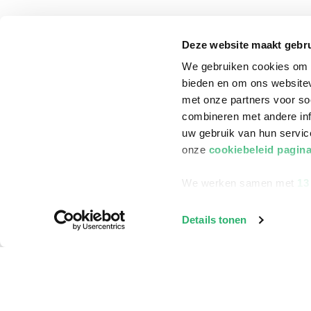
Klantenservice
Deze website maakt gebru
Bestellen
We gebruiken cookies om c
Bezorging
bieden en om ons websitev
Betalen
met onze partners voor so
combineren met andere inf
Retourneren
uw gebruik van hun servi
Veelgestelde vragen
onze
cookiebeleid pagin
We werken samen met
13
Details tonen
©
2026
ReadShop