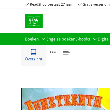
ReadShop bestaat 27 jaar
Gratis verzendin
Boeken
Engelse boeken
E-books
Digita
Overzicht