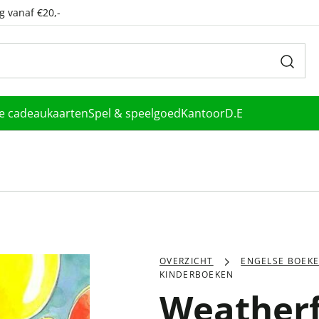
g vanaf €20,-
le cadeaukaarten
Spel & speelgoed
Kantoor
D.E
OVERZICHT
ENGELSE BOEK
KINDERBOEKEN
Weatherf