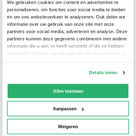
We gebruiken cookies om content en advertenties te
Whether you’re a seasoned gardener determined to
personaliseren, om functies voor social media te bieden
increase crop yields or starting your very first vegetable
en om ons websiteverkeer te analyseren. Ook delen we
garden, the Week-by-Week Vegetable Gardener’s
informatie over uw gebruik van onze site met onze
Handbook will help you manage your schedule and
partners voor social media, adverteren en analyse. Deze
partners kunnen deze gegevens combineren met andere
prioritize what’s important.
informatie die u aan ze heeft verstrekt of die ze hebben
verzameld op basis van uw gebruik van hun services. U
kunt op ieder moment uw cookievoorkeuren aanpassen
op onze
cookiebeleid pagina
.
Details tonen
We werken samen met
13 derden
die uw gegevens
kunnen ontvangen en verwerken.
Alles toestaan
Aanpassen
0
|
0
Weigeren