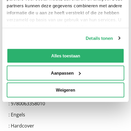
0
|
0
partners kunnen deze gegevens combineren met andere
informatie die u aan ze heeft verstrekt of die ze hebben
verzameld op basis van uw gebruik van hun services. U
kunt op ieder moment uw cookievoorkeuren aanpassen
op onze
cookiebeleid pagina
.
Details tonen
We werken samen met
13 derden
die uw gegevens
kunnen ontvangen en verwerken.
Alles toestaan
Aanpassen
:
Gideon Sterer
Weigeren
:
Harpercollins Publishers Inc
:
9780063358010
:
Engels
:
Hardcover