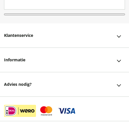
Klantenservice
Klantenservice
Informatie
Bestellen
Over ons
Bezorging
Advies nodig?
Vacatures
Betalen
Facebook
Winkels en openingstijden
Retourneren
Instagram
Cadeaukaart
Veelgestelde vragen
helpdesk@readshop.nl