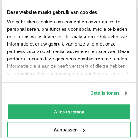
Deze website maakt gebruik van cookies
We gebruiken cookies om content en advertenties te
NEW 100th Anniversary range's hardback edition of
personaliseren, om functies voor social media te bieden
Jane Riordan’s authorised sequel collection inspired by
en om ons websiteverkeer te analyseren. Ook delen we
Milne’s classic stories with Mark Burgess’ illustrations
informatie over uw gebruik van onze site met onze
created in the style of E.H.Shepard’s iconic art. ‘With a
partners voor social media, adverteren en analyse. Deze
map in your hand, you know an adventure is about to
partners kunnen deze gegevens combineren met andere
informatie die u aan ze heeft verstrekt of die ze hebben
begin …'
verzameld op basis van uw gebruik van hun services. U
kunt op ieder moment uw cookievoorkeuren aanpassen
op onze
cookiebeleid pagina
.
Details tonen
We werken samen met
13 derden
die uw gegevens
kunnen ontvangen en verwerken.
Alles toestaan
Aanpassen