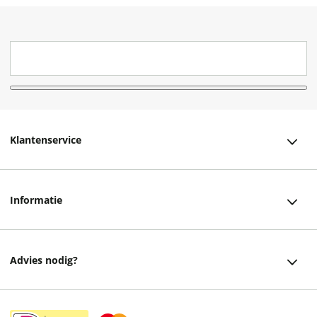
Klantenservice
Klantenservice
Informatie
Bestellen
Over ons
Bezorging
Advies nodig?
Vacatures
Betalen
Facebook
Winkels en openingstijden
Retourneren