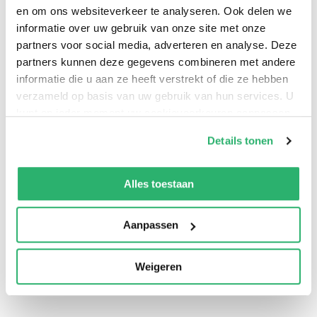
en om ons websiteverkeer te analyseren. Ook delen we
informatie over uw gebruik van onze site met onze
partners voor social media, adverteren en analyse. Deze
partners kunnen deze gegevens combineren met andere
informatie die u aan ze heeft verstrekt of die ze hebben
verzameld op basis van uw gebruik van hun services. U
kunt op ieder moment uw cookievoorkeuren aanpassen
op onze
cookiebeleid pagina
.
Details tonen
We werken samen met
13 derden
die uw gegevens
kunnen ontvangen en verwerken.
0
|
0
Alles toestaan
Aanpassen
Weigeren