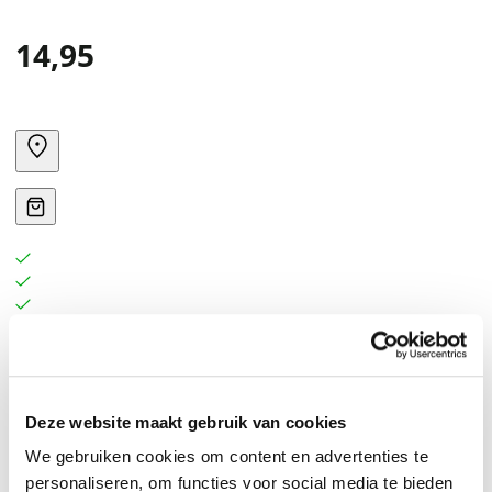
14,95
When fake psychic Izzy begins her evening for a wealthy
and established client, she could never have foreseen
Deze website maakt gebruik van cookies
the turn the night would take, and what the
consequences of her actions would mean for the lives
We gebruiken cookies om content en advertenties te
personaliseren, om functies voor social media te bieden
of her and the people around her...