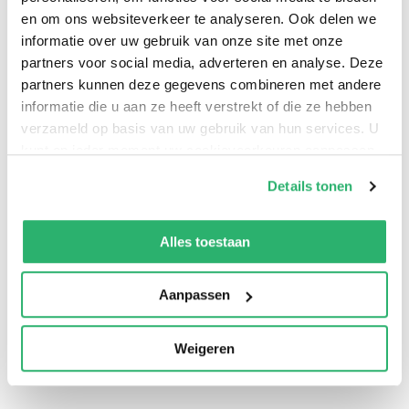
en om ons websiteverkeer te analyseren. Ook delen we
informatie over uw gebruik van onze site met onze
partners voor social media, adverteren en analyse. Deze
A call to safeguard some of the most important
partners kunnen deze gegevens combineren met andere
informatie die u aan ze heeft verstrekt of die ze hebben
monuments of our shared cultural heritage.
verzameld op basis van uw gebruik van hun services. U
kunt op ieder moment uw cookievoorkeuren aanpassen
op onze
cookiebeleid pagina
.
Details tonen
We werken samen met
13 derden
die uw gegevens
kunnen ontvangen en verwerken.
Alles toestaan
Aanpassen
Weigeren
0
|
0