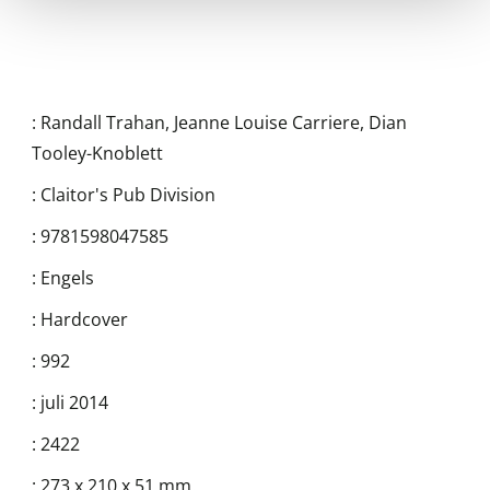
:
Randall Trahan
,
Jeanne Louise Carriere
,
Dian
Tooley-Knoblett
:
Claitor's Pub Division
:
9781598047585
:
Engels
:
Hardcover
:
992
:
juli 2014
:
2422
:
273 x 210 x 51 mm.