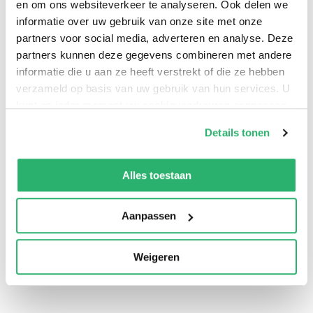
en om ons websiteverkeer te analyseren. Ook delen we
informatie over uw gebruik van onze site met onze
partners voor social media, adverteren en analyse. Deze
partners kunnen deze gegevens combineren met andere
informatie die u aan ze heeft verstrekt of die ze hebben
verzameld op basis van uw gebruik van hun services. U
kunt op ieder moment uw cookievoorkeuren aanpassen
op onze
cookiebeleid pagina
.
Details tonen
We werken samen met
13 derden
die uw gegevens
kunnen ontvangen en verwerken.
Alles toestaan
0
|
0
Aanpassen
Weigeren