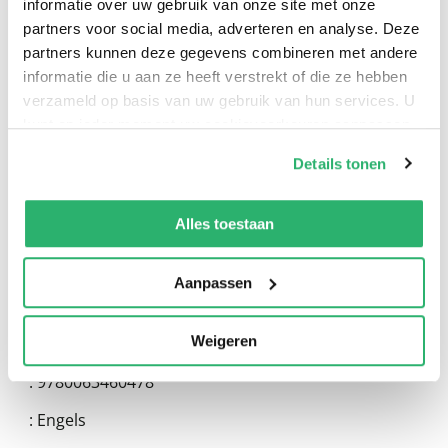
informatie over uw gebruik van onze site met onze
partners voor social media, adverteren en analyse. Deze
0
|
0
partners kunnen deze gegevens combineren met andere
informatie die u aan ze heeft verstrekt of die ze hebben
verzameld op basis van uw gebruik van hun services. U
kunt op ieder moment uw cookievoorkeuren aanpassen
op onze
cookiebeleid pagina
.
Details tonen
We werken samen met
13 derden
die uw gegevens
kunnen ontvangen en verwerken.
Alles toestaan
Aanpassen
:
Summer Benton
Weigeren
:
Harpercollins Publishers Inc
:
9780063460478
:
Engels