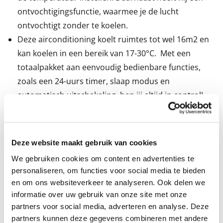
ontvochtigingsfunctie, waarmee je de lucht
ontvochtigt zonder te koelen.
Deze airconditioning koelt ruimtes tot wel 16m2 en
kan koelen in een bereik van 17-30°C. Met een
totaalpakket aan eenvoudig bedienbare functies,
zoals een 24-uurs timer, slaap modus en
automatisch uitschakeling, ben jij altijd in control!
Energie- en kostenbesparing. Onze airconditioner
is efficiënt en effectief ontworpen met een gering
energieverbruik. Hij beschikt over een Energielabel
Deze website maakt gebruik van cookies
A, waardoor je direct kunt besparen op je
We gebruiken cookies om content en advertenties te
energierekening.
personaliseren, om functies voor social media te bieden
Installatie De airco wordt geleverd inclusief een
en om ons websiteverkeer te analyseren. Ook delen we
raamafdichtingskit en afvoerslang, geschikt voor
informatie over uw gebruik van onze site met onze
schuiframen.
partners voor social media, adverteren en analyse. Deze
partners kunnen deze gegevens combineren met andere
Dit wordt gebruikt om de ruimte rond het open