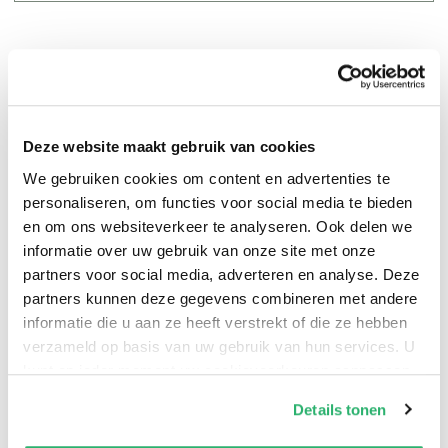
Deze website maakt gebruik van cookies
Deze moderne en stijlvolle mok valt door het zwart
We gebruiken cookies om content en advertenties te
personaliseren, om functies voor social media te bieden
witte design extra op. Thuis of op kantoor, met deze
en om ons websiteverkeer te analyseren. Ook delen we
mok is het extra lekker om je koffie of thee te drinken!
informatie over uw gebruik van onze site met onze
partners voor social media, adverteren en analyse. Deze
partners kunnen deze gegevens combineren met andere
informatie die u aan ze heeft verstrekt of die ze hebben
verzameld op basis van uw gebruik van hun services. U
kunt op ieder moment uw cookievoorkeuren aanpassen
op onze
cookiebeleid pagina
.
Details tonen
We werken samen met
13 derden
die uw gegevens