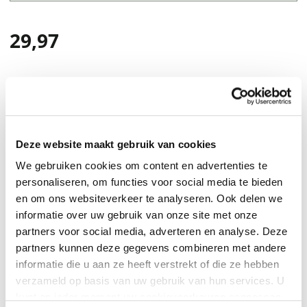
29,97
Deze website maakt gebruik van cookies
We gebruiken cookies om content en advertenties te
Deze zwart witte geurkaars met vanillegeur zit in een
personaliseren, om functies voor social media te bieden
en om ons websiteverkeer te analyseren. Ook delen we
mooie glazen pot en brand ongeveer 80 uur. Bedank juf
informatie over uw gebruik van onze site met onze
of meester met deze luxe geurkaars!
partners voor social media, adverteren en analyse. Deze
partners kunnen deze gegevens combineren met andere
informatie die u aan ze heeft verstrekt of die ze hebben
verzameld op basis van uw gebruik van hun services. U
kunt op ieder moment uw cookievoorkeuren aanpassen