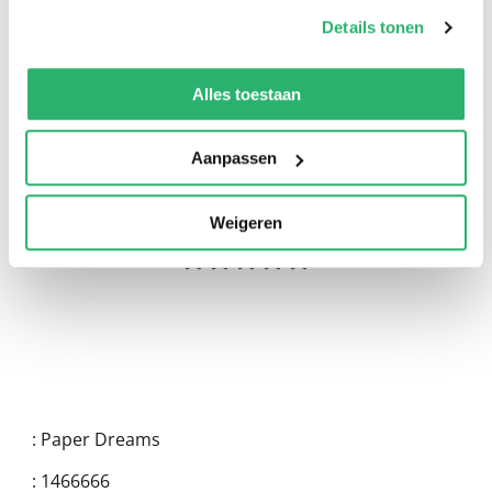
op onze
cookiebeleid pagina
.
Details tonen
We werken samen met
13 derden
die uw gegevens
kunnen ontvangen en verwerken.
Alles toestaan
0
|
0
Aanpassen
Weigeren
:
Paper Dreams
:
1466666