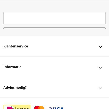
Klantenservice
Klantenservice
Informatie
Bestellen
Over ons
Bezorging
Advies nodig?
Vacatures
Betalen
Facebook
Winkels en openingstijden
Retourneren