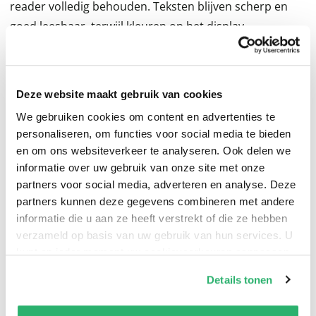
reader volledig behouden. Teksten blijven scherp en
goed leesbaar, terwijl kleuren op het display
natuurgetrouw worden weergegeven.Optimale
beschermingDe beschermfolie beschermt het display
effectief tegen alledaagse krassen, stof en ongewenste
Deze website maakt gebruik van cookies
vingerafdrukken. Door de precieze pasvorm voor de
We gebruiken cookies om content en advertenties te
tolino shine color sluit de folie perfect aan op het
personaliseren, om functies voor social media te bieden
scherm en laat zij alle knoppen en aansluitingen vrij
en om ons websiteverkeer te analyseren. Ook delen we
toegankelijk.Highlights:Speciaal ontwikkeld voor de
informatie over uw gebruik van onze site met onze
tolino shine colorUltra-transparant – geen verlies van
partners voor social media, adverteren en analyse. Deze
partners kunnen deze gegevens combineren met andere
beeldkwaliteitKrasbestendig en vuilafstotendEnvoudige
informatie die u aan ze heeft verstrekt of die ze hebben
montageVrijlating van alle knoppen en aansluitingen
verzameld op basis van uw gebruik van hun services. U
kunt op ieder moment uw cookievoorkeuren aanpassen
op onze
cookiebeleid pagina
.
Details tonen
We werken samen met
13 derden
die uw gegevens