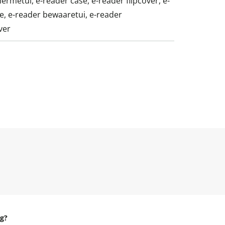
ermetui, e-reader case, e-reader flipcover, e-
e, e-reader bewaaretui, e-reader
ver
g?