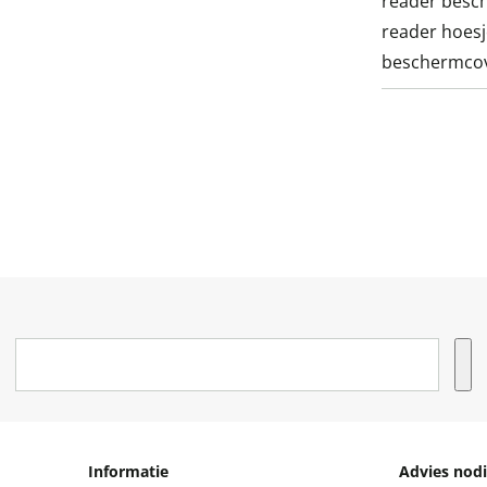
reader besch
reader hoesj
beschermco
Informatie
Advies nodi