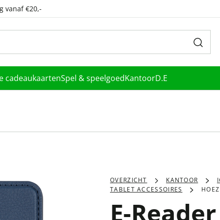
g vanaf €20,-
le cadeaukaarten
Spel & speelgoed
Kantoor
D.E
OVERZICHT
KANTOOR
TABLET ACCESSOIRES
HOEZ
E-Reader