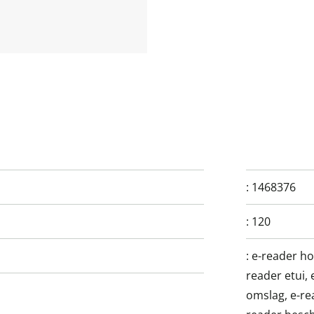
:
1468376
:
120
:
e-reader ho
reader etui,
omslag, e-r