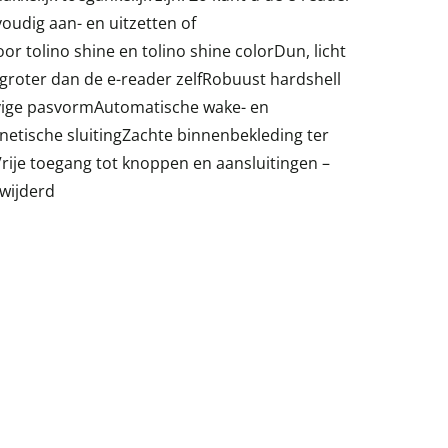
udig aan- en uitzetten of
or tolino shine en tolino shine colorDun, licht
 groter dan de e-reader zelfRobuust hardshell
evige pasvormAutomatische wake- en
netische sluitingZachte binnenbekleding ter
rije toegang tot knoppen en aansluitingen –
rwijderd