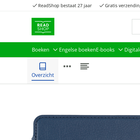
ReadShop bestaat 27 jaar
Gratis verzendin
Boeken
Engelse boeken
E-books
Digita
Overzicht