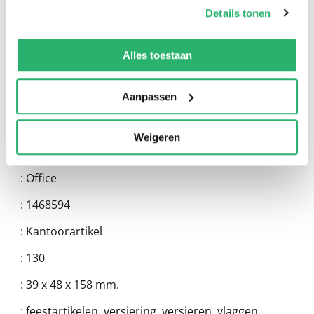
op onze
cookiebeleid pagina
.
Details tonen
We werken samen met
13 derden
die uw gegevens
kunnen ontvangen en verwerken.
Alles toestaan
Aanpassen
Weigeren
:
Office
:
1468594
:
Kantoorartikel
:
130
:
39 x 48 x 158 mm.
:
feestartikelen, versiering, versieren, vlaggen,