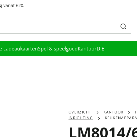
g vanaf €20,-
le cadeaukaarten
Spel & speelgoed
Kantoor
D.E
OVERZICHT
KANTOOR
INRICHTING
KEUKENAPPAR
LM8014/6