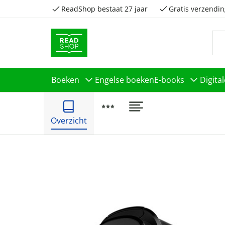
ReadShop bestaat 27 jaar
Gratis verzendin
Boeken
Engelse boeken
E-books
Digita
Overzicht