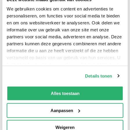
groen, 2x blauw, 2x zwart, 2x geel).
We gebruiken cookies om content en advertenties te
personaliseren, om functies voor social media te bieden
en om ons websiteverkeer te analyseren. Ook delen we
informatie over uw gebruik van onze site met onze
partners voor social media, adverteren en analyse. Deze
partners kunnen deze gegevens combineren met andere
informatie die u aan ze heeft verstrekt of die ze hebben
verzameld op basis van uw gebruik van hun services. U
kunt op ieder moment uw cookievoorkeuren aanpassen
op onze
cookiebeleid pagina
.
Details tonen
We werken samen met
13 derden
die uw gegevens
kunnen ontvangen en verwerken.
Alles toestaan
0
|
0
Aanpassen
Weigeren