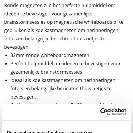
Ronde magneten zijn het perfecte hulpmiddel om
ideeën te bevestigen voor gezamenlijke
brainstormsessies op magnetische whiteboards of te
gebruiken als koelkastmagneten om herinneringen,
foto's en belangrijke berichten thuis netjes te
bevestigen.
32mm ronde whiteboardmagneten.
Perfect hulpmiddel om ideeën te bevestigen voor
gezamenlijke brainstormsessies.
Ideaal als koelkastmagneten om herinneringen,
foto's en belangrijke berichten thuis netjes te
bevestigen.
Gekleurde magneet houdt 7x 80 grams A4 vel stevig
vast.
Magneetsterkte 800 gram.
Set met 10 verschillende magneten (2x rood, 2x
Deze website maakt gebruik van cookies