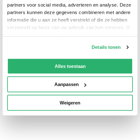
partners voor social media, adverteren en analyse. Deze
partners kunnen deze gegevens combineren met andere
informatie die u aan ze heeft verstrekt of die ze hebben
verzameld op basis van uw gebruik van hun services. U
kunt op ieder moment uw cookievoorkeuren aanpassen
op onze
cookiebeleid pagina
.
Details tonen
We werken samen met
13 derden
die uw gegevens
kunnen ontvangen en verwerken.
Alles toestaan
0
|
0
Aanpassen
Weigeren