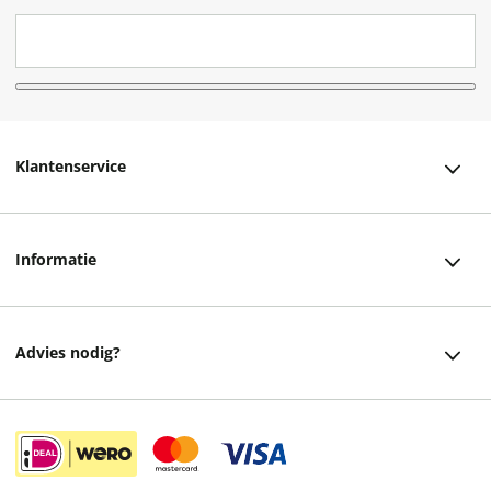
Klantenservice
Klantenservice
Informatie
Bestellen
Over ons
Bezorging
Advies nodig?
Vacatures
Betalen
Facebook
Winkels en openingstijden
Retourneren
Instagram
Cadeaukaart