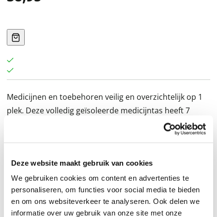
Medicijnen en toebehoren veilig en overzichtelijk op 1
plek. Deze volledig geïsoleerde medicijntas heeft 7
doorzichtige ritsvakken, een ruim voorvak en medisch
ID kaartje op de voorzijde. Met deze medicijntas neemt
u uw medicijnen veilig en overzichtelijk mee.
Deze website maakt gebruik van cookies
Materiaal binnenvoering: Polyester.
Afmetingen (lxbxh staand): 7x12x19cm.
We gebruiken cookies om content en advertenties te
personaliseren, om functies voor social media te bieden
Bruikbare binnenmaat medicijnvakjes: 10x14cm.
en om ons websiteverkeer te analyseren. Ook delen we
informatie over uw gebruik van onze site met onze