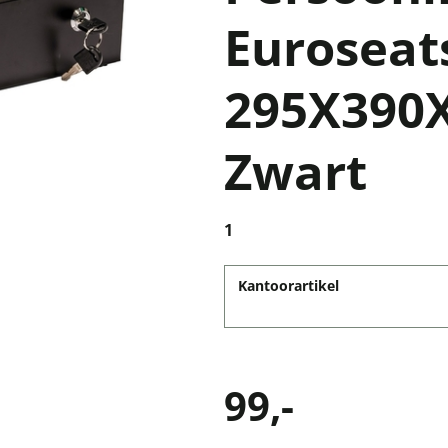
Euroseat
295X390
Zwart
1
Kantoorartikel
99,-