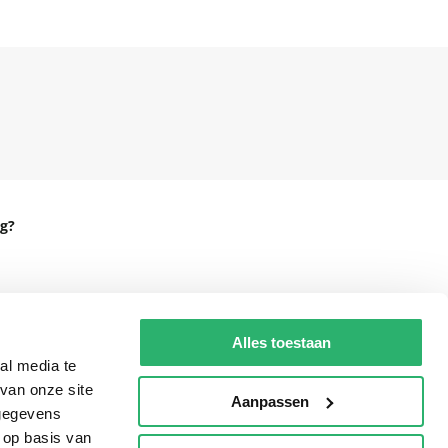
g?
eadshop.nl
Alles toestaan
 32
al media te
van onze site
Aanpassen
 gegevens
 op basis van