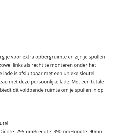
rg je voor extra opbergruimte en zijn je spullen
 zowel links als recht te monteren onder het
lade is afsluitbaar met een unieke sleutel.
au met deze persoonlijke lade. Met een totale
edt dit voldoende ruimte om je spullen in op
utel
en:Diepte: 295mmBreedte: 390mmHoogte: 90mm