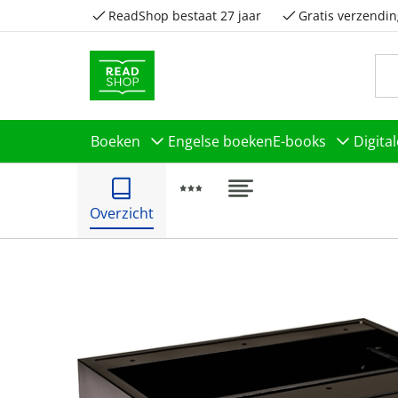
ReadShop bestaat 27 jaar
Gratis verzendin
Boeken
Engelse boeken
E-books
Digita
Overzicht