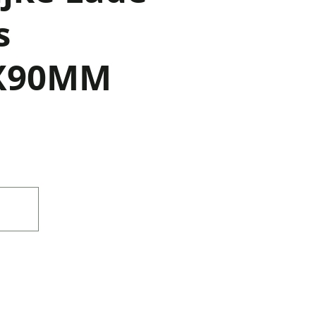
s
X90MM