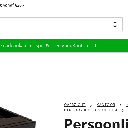
g vanaf €20,-
le cadeaukaarten
Spel & speelgoed
Kantoor
D.E
OVERZICHT
KANTOOR
KANTOORBENODIGDHEDEN
Persoonl