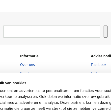
Informatie
Advies nodi
Over ons
Facebook
Vacatures
Instagram
Winkels en openingstijden
helpdesk@r
ik van cookies
Cadeaukaart
088 - 133 84
ontent en advertenties te personaliseren, om functies voor soci
erkeer te analyseren. Ook delen we informatie over uw gebruik 
Ondernemer worden
cial media, adverteren en analyse. Deze partners kunnen deze
Vulnerability Disclosure policy
ormatie die u aan ze heeft verstrekt of die ze hebben verzameld