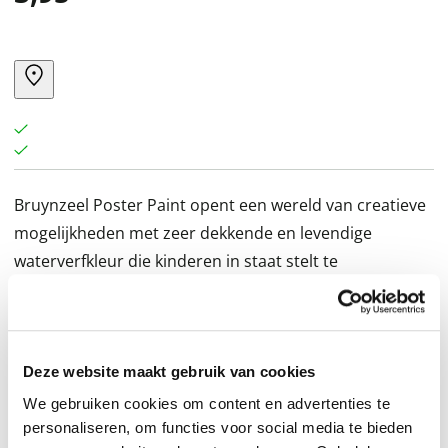
Bruynzeel Poster Paint opent een wereld van creatieve
mogelijkheden met zeer dekkende en levendige
waterverfkleur die kinderen in staat stelt te
experimenteren met felle kleuren en prachtige
kunstwerken te maken op diverse oppervlakken. Van
canvas tot papier, van hout tot glas. De verf komt in
een makkelijk te knijpen fles van 500 ml met een flip-top
Deze website maakt gebruik van cookies
dop. Gemaakt van 98% natuurlijke grondstoffen,
We gebruiken cookies om content en advertenties te
zonder ingrediënten van dierlijke oorsprong en
personaliseren, om functies voor social media te bieden