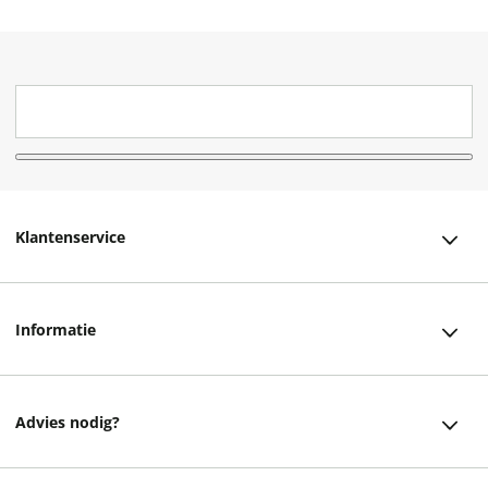
Klantenservice
Klantenservice
Informatie
Bestellen
Over ons
Bezorging
Advies nodig?
Vacatures
Betalen
Facebook