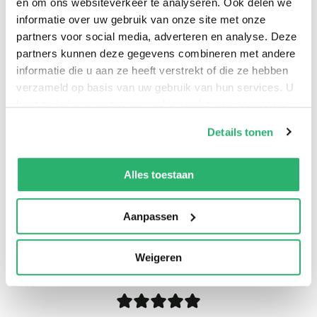
en om ons websiteverkeer te analyseren. Ook delen we
glutenvrij. Superwasbaar van de meeste stoffen en
informatie over uw gebruik van onze site met onze
handen. Daarnaast is de verf gemakkelijk te mengen
partners voor social media, adverteren en analyse. Deze
om een nog breder scala aan kleuren te creëren.
partners kunnen deze gegevens combineren met andere
informatie die u aan ze heeft verstrekt of die ze hebben
verzameld op basis van uw gebruik van hun services. U
kunt op ieder moment uw cookievoorkeuren aanpassen
op onze
cookiebeleid pagina
.
Details tonen
We werken samen met
13 derden
die uw gegevens
kunnen ontvangen en verwerken.
Alles toestaan
Aanpassen
0
|
0
Weigeren