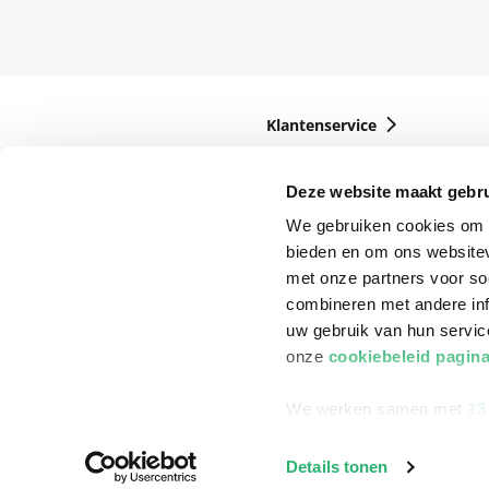
Klantenservice
Bestellen
Deze website maakt gebru
Bezorging
We gebruiken cookies om c
Betalen
bieden en om ons websitev
Retourneren
met onze partners voor so
combineren met andere inf
Veelgestelde vragen
uw gebruik van hun servi
onze
cookiebeleid pagin
We werken samen met
13
Details tonen