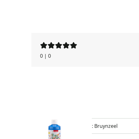
0
|
0
:
Bruynzeel