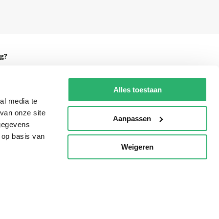
g?
Alles toestaan
al media te
eadshop.nl
van onze site
Aanpassen
 32
 gegevens
 op basis van
Weigeren
p