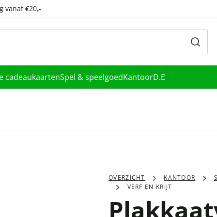
g vanaf €20,-
le cadeaukaarten
Spel & speelgoed
Kantoor
D.E
OVERZICHT
KANTOOR
VERF EN KRIJT
Plakkaat