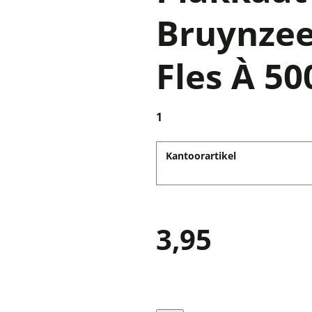
Bruynzee
Fles À 5
1
Kantoorartikel
3,95