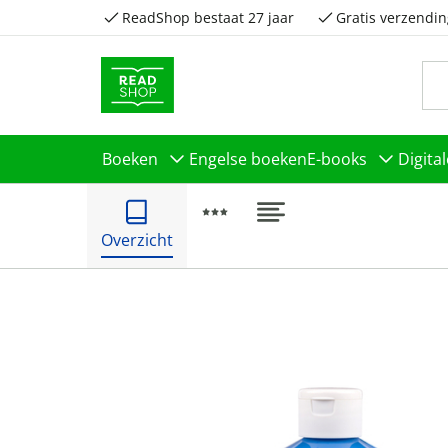
ReadShop bestaat 27 jaar
Gratis verzendin
Boeken
Engelse boeken
E-books
Digita
Overzicht