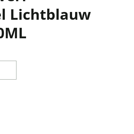
l Lichtblauw
00ML