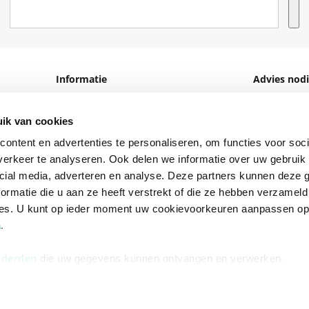
Informatie
Advies nodi
Over ons
Facebook
ik van cookies
Vacatures
Instagram
ontent en advertenties te personaliseren, om functies voor soci
Winkels en openingstijden
helpdesk@r
erkeer te analyseren. Ook delen we informatie over uw gebruik 
Cadeaukaart
088 - 133 84
cial media, adverteren en analyse. Deze partners kunnen deze
ormatie die u aan ze heeft verstrekt of die ze hebben verzameld
Ondernemer worden
ces. U kunt op ieder moment uw cookievoorkeuren aanpassen o
Vulnerability Disclosure policy
a
.
 derden
die uw gegevens kunnen ontvangen en verwerken.