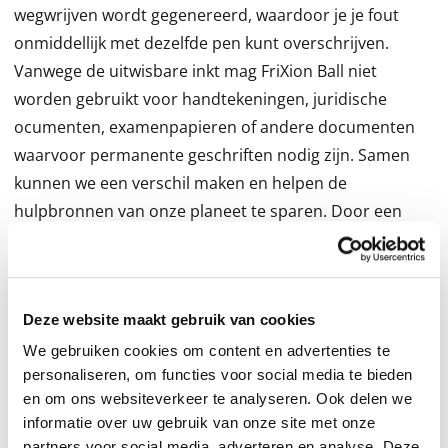
wegwrijven wordt gegenereerd, waardoor je je fout
onmiddellijk met dezelfde pen kunt overschrijven.
Vanwege de uitwisbare inkt mag FriXion Ball niet
worden gebruikt voor handtekeningen, juridische
ocumenten, examenpapieren of andere documenten
waarvoor permanente geschriften nodig zijn. Samen
kunnen we een verschil maken en helpen de
hulpbronnen van onze planeet te sparen. Door een
FriXion Ball-gelpen te produceren, vermindert Pilot de
CO2-voetafdruk van de pen in vergelijking met dezelfde
pen die zonder gerecycled plastic wordt geproduceerd.
Deze website maakt gebruik van cookies
Maar daar blijft het niet bij: door de pen minstens 3
keer bij te vullen, compenseert u ook de CO2-uitstoot.
We gebruiken cookies om content en advertenties te
personaliseren, om functies voor social media te bieden
Van de productie tot het einde van de levensduur van
en om ons websiteverkeer te analyseren. Ook delen we
het product wordt geschat dat de aankoop van deze
informatie over uw gebruik van onze site met onze
pen en het 3 keer bijvullen ervan de totale milieu-
partners voor social media, adverteren en analyse. Deze