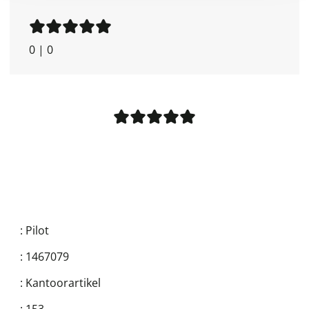
0
|
0
:
Pilot
:
1467079
:
Kantoorartikel