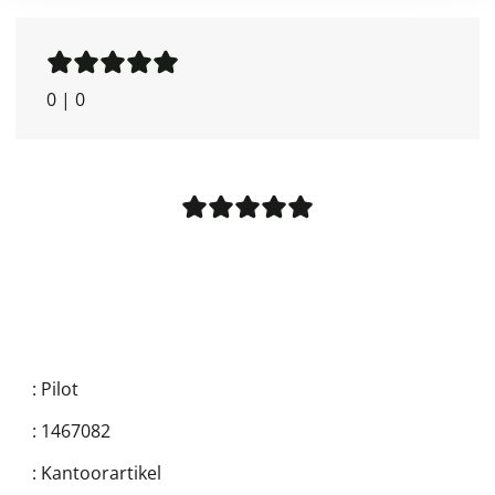
0
|
0
:
Pilot
:
1467082
:
Kantoorartikel