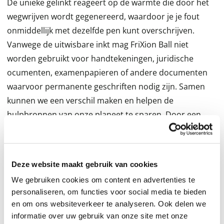
De unieke gelinkt reageert op de warmte die door het
wegwrijven wordt gegenereerd, waardoor je je fout
onmiddellijk met dezelfde pen kunt overschrijven.
Vanwege de uitwisbare inkt mag FriXion Ball niet
worden gebruikt voor handtekeningen, juridische
ocumenten, examenpapieren of andere documenten
waarvoor permanente geschriften nodig zijn. Samen
kunnen we een verschil maken en helpen de
hulpbronnen van onze planeet te sparen. Door een
FriXion Ball-gelpen te produceren, vermindert Pilot de
CO2-voetafdruk van de pen in vergelijking met dezelfde
pen die zonder gerecycled plastic wordt geproduceerd.
Deze website maakt gebruik van cookies
Maar daar blijft het niet bij: door de pen minstens 3
We gebruiken cookies om content en advertenties te
keer bij te vullen, compenseert u ook de CO2-uitstoot.
personaliseren, om functies voor social media te bieden
Van de productie tot het einde van de levensduur van
en om ons websiteverkeer te analyseren. Ook delen we
het product wordt geschat dat de aankoop van deze
informatie over uw gebruik van onze site met onze