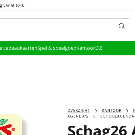
g vanaf €20,-
le cadeaukaarten
Spel & speelgoed
Kantoor
D.E
OVERZICHT
KANTOOR
AGENDA'S
SCHOOLAGENDA
Schag26 