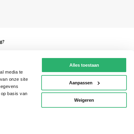
g?
Alles toestaan
al media te
eadshop.nl
van onze site
Aanpassen
 32
 gegevens
 op basis van
Weigeren
p