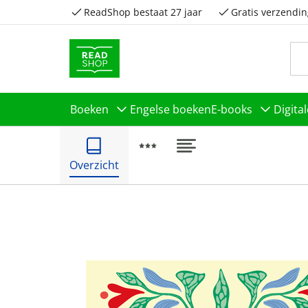
ReadShop bestaat 27 jaar
Gratis verzendin
Boeken
Engelse boeken
E-books
Digita
Overzicht