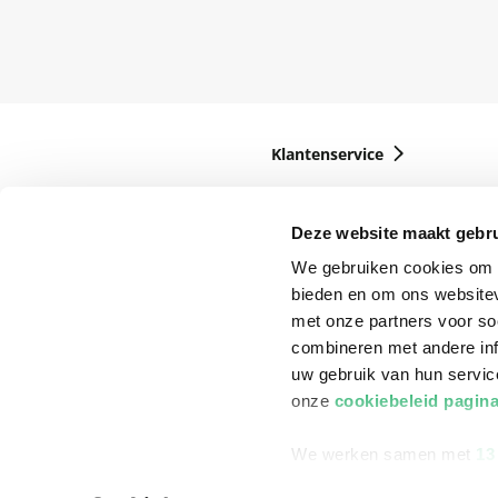
Klantenservice
Bestellen
Bezorging
Deze website maakt gebru
We gebruiken cookies om c
Betalen
bieden en om ons websitev
Retourneren
met onze partners voor so
Veelgestelde vragen
combineren met andere inf
uw gebruik van hun servi
onze
cookiebeleid pagin
We werken samen met
13