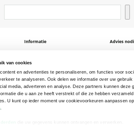
Informatie
Advies nodi
Over ons
Facebook
Vacatures
Instagram
ik van cookies
ontent en advertenties te personaliseren, om functies voor soci
Winkels en openingstijden
helpdesk@r
erkeer te analyseren. Ook delen we informatie over uw gebruik 
Cadeaukaart
088 - 133 84
cial media, adverteren en analyse. Deze partners kunnen deze
Ondernemer worden
ormatie die u aan ze heeft verstrekt of die ze hebben verzameld
ces. U kunt op ieder moment uw cookievoorkeuren aanpassen o
Vulnerability Disclosure policy
a
.
 derden
die uw gegevens kunnen ontvangen en verwerken.