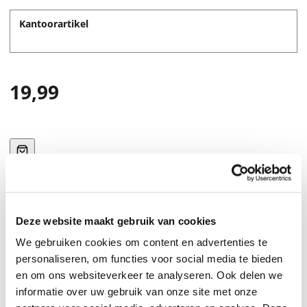
Kantoorartikel
19,99
Deze website maakt gebruik van cookies
De A-Journal 2026-2027 18 maanden agenda is
We gebruiken cookies om content en advertenties te
ontworpen met liefde voor kleur en heeft een strakke
personaliseren, om functies voor social media te bieden
vormgeving. De agenda staat vol handige checklists en
en om ons websiteverkeer te analyseren. Ook delen we
to do’s.Van kleine tot grote doelen, voor alles is er
informatie over uw gebruik van onze site met onze