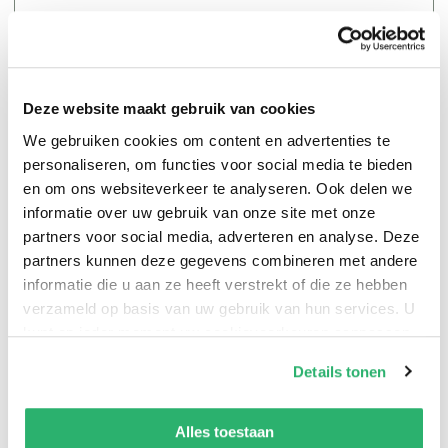
Deze website maakt gebruik van cookies
We gebruiken cookies om content en advertenties te
personaliseren, om functies voor social media te bieden
en om ons websiteverkeer te analyseren. Ook delen we
Pokémons vangen? Niemand van jouw vriendjes die dit
informatie over uw gebruik van onze site met onze
nooit heeft gedaan. Pas op! Nu is er ook je eigen
partners voor social media, adverteren en analyse. Deze
schoolagenda. Wees er snel bij, want you gotta catch
partners kunnen deze gegevens combineren met andere
‘em all!
informatie die u aan ze heeft verstrekt of die ze hebben
verzameld op basis van uw gebruik van hun services. U
kunt op ieder moment uw cookievoorkeuren aanpassen
op onze
cookiebeleid pagina
.
Details tonen
We werken samen met
13 derden
die uw gegevens
kunnen ontvangen en verwerken.
Alles toestaan