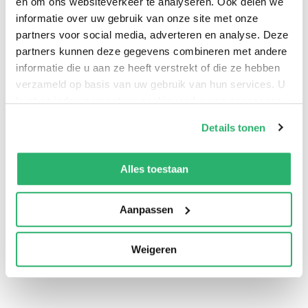
en om ons websiteverkeer te analyseren. Ook delen we
informatie over uw gebruik van onze site met onze
partners voor social media, adverteren en analyse. Deze
partners kunnen deze gegevens combineren met andere
informatie die u aan ze heeft verstrekt of die ze hebben
verzameld op basis van uw gebruik van hun services. U
kunt op ieder moment uw cookievoorkeuren aanpassen
op onze
cookiebeleid pagina
.
Details tonen
We werken samen met
13 derden
die uw gegevens
0
|
0
kunnen ontvangen en verwerken.
Alles toestaan
Aanpassen
Weigeren